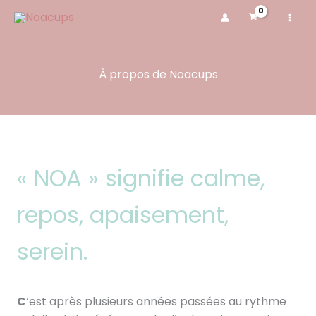
Aller
au
contenu
À propos de Noacups
« NOA » signifie calme,
repos, apaisement,
serein.
C
‘est après plusieurs années passées au rythme